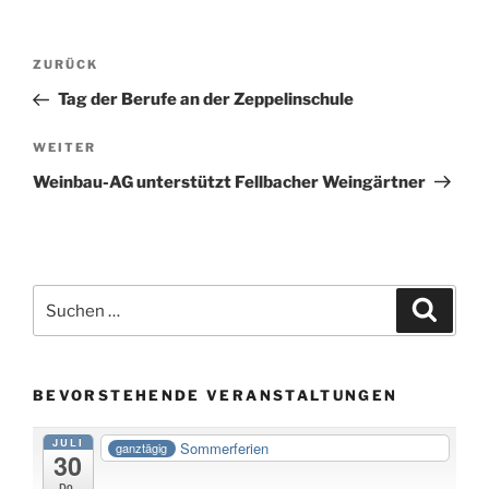
Beitragsnavigation
Vorheriger
ZURÜCK
Beitrag
Tag der Berufe an der Zeppelinschule
Nächster
WEITER
Beitrag
Weinbau-AG unterstützt Fellbacher Weingärtner
Suche
Suche
nach:
BEVORSTEHENDE VERANSTALTUNGEN
JULI
Sommerferien
ganztägig
30
Do.