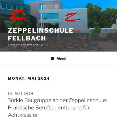
Zum
Inhalt
springen
ZEPPELINSCHULE
FELLBACH
Gemeinschaftsschule
Menü
MONAT:
MAI 2024
VERÖFFENTLICHT
14. MAI 2024
AM
Bürkle Baugruppe an der Zeppelinschule:
Praktische Berufsorientierung für
Achtklässler