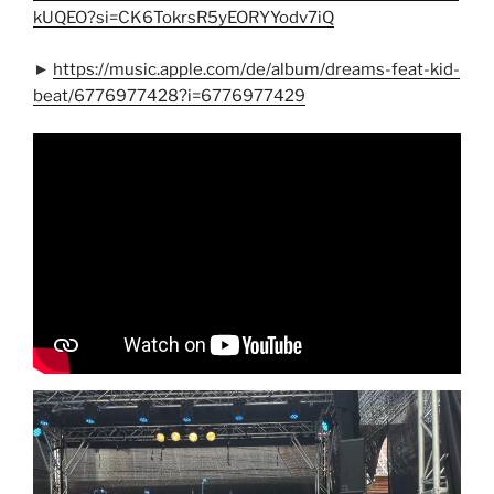
kUQEO?si=CK6TokrsR5yEORYYodv7iQ
►
https://music.apple.com/de/album/dreams-feat-kid-
beat/6776977428?i=6776977429