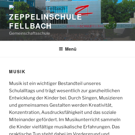
Zum
Inhalt
ZEPPELINSCHULE
springen
FELLBACH
Gemeinschaftsschule
Menü
MUSIK
Musik ist ein wichtiger Bestandteil unseres
Schulalltags und trägt wesentlich zur ganzheitlichen
Entwicklung der Kinder bei. Durch Singen, Musizieren
und gemeinsames Gestalten werden Kreativität,
Konzentration, Ausdrucksfähigkeit und das soziale
Miteinander gefördert. Im Musikunterricht sammeln
die Kinder vielfältige musikalische Erfahrungen. Das
praktische Tun steht dabei im Vordergrund und