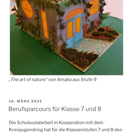
„The art of nature“ von Amalia aus Stufe 9
VERÖFFENTLICHT
18. MÄRZ 2022
AM
Berufsparcours für Klasse 7 und 8
Die Schulsozialarbeit in Kooperation mit dem
Kreisjugendring hat für die Klassenstufen 7 und 8 den