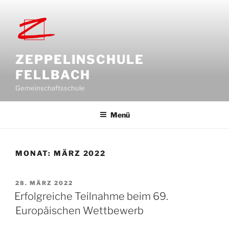
Zum
Inhalt
springen
ZEPPELINSCHULE
FELLBACH
Gemeinschaftsschule
Menü
MONAT:
MÄRZ 2022
VERÖFFENTLICHT
28. MÄRZ 2022
AM
Erfolgreiche Teilnahme beim 69.
Europäischen Wettbewerb