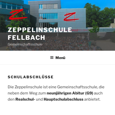
Zum
Inhalt
springen
ZEPPELINSCHULE
FELLBACH
Gemeinschaftsschule
Menü
SCHULABSCHLÜSSE
Die Zeppelinschule ist eine Gemeinschaftsschule, die
neben dem Weg zum
neunjährigen Abitur (G9)
auch
den
Realschul-
und
Hauptschulabschluss
anbietet.