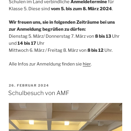
Schulen im Land verbindliche
Anmeldetermine
für
Klasse 5. Diese sind
vom
5. bis zum 8. März 2024
.
Wir freuen uns, sie in folgenden Zeiträume bei uns
zur Anmeldung begrüßen zu dürfen:
Dienstag 5. März/ Donnerstag 7. März von
8 bis 13
Uhr
und
14 bis 17
Uhr
Mittwoch 6. März / Freitag 8. März von
8 bis 12
Uhr.
Alle Infos zur Anmeldung finden sie
hier
.
VERÖFFENTLICHT
26. FEBRUAR 2024
AM
Schulbesuch von AMF