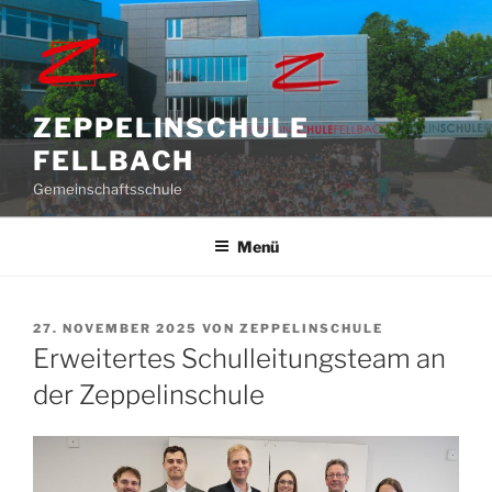
Zum
Inhalt
springen
ZEPPELINSCHULE
FELLBACH
Gemeinschaftsschule
Menü
VERÖFFENTLICHT
27. NOVEMBER 2025
VON
ZEPPELINSCHULE
AM
Erweitertes Schulleitungsteam an
der Zeppelinschule