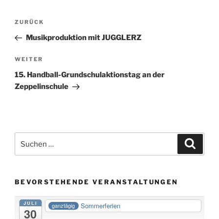
Beitragsnavigation
Vorheriger
ZURÜCK
Beitrag
Musikproduktion mit JUGGLERZ
Nächster
WEITER
Beitrag
15. Handball-Grundschulaktionstag an der
Zeppelinschule
Suche
Suche
nach:
BEVORSTEHENDE VERANSTALTUNGEN
JULI
Sommerferien
ganztägig
30