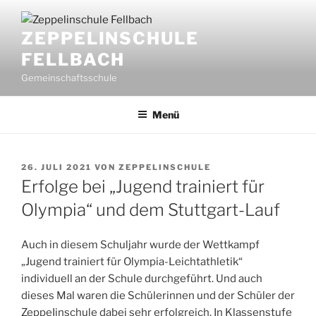
Zum
Inhalt
ZEPPELINSCHULE
springen
FELLBACH
Gemeinschaftsschule
Menü
VERÖFFENTLICHT
26. JULI 2021
VON
ZEPPELINSCHULE
AM
Erfolge bei „Jugend trainiert für
Olympia“ und dem Stuttgart-Lauf
Auch in diesem Schuljahr wurde der Wettkampf
„Jugend trainiert für Olympia-Leichtathletik“
individuell an der Schule durchgeführt. Und auch
dieses Mal waren die Schülerinnen und der Schüler der
ZeppeIinschule dabei sehr erfolgreich. In Klassenstufe