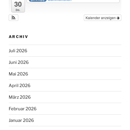
30
a
a
u
u
Do.
f
f
Kalender anzeigen
ARCHIV
Juli 2026
Juni 2026
Mai 2026
April 2026
März 2026
Februar 2026
Januar 2026