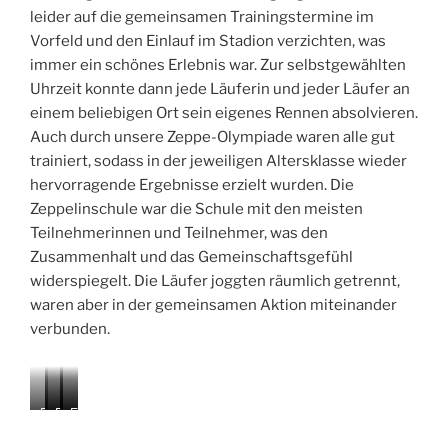
leider auf die gemeinsamen Trainingstermine im
Vorfeld und den Einlauf im Stadion verzichten, was
immer ein schönes Erlebnis war. Zur selbstgewählten
Uhrzeit konnte dann jede Läuferin und jeder Läufer an
einem beliebigen Ort sein eigenes Rennen absolvieren.
Auch durch unsere Zeppe-Olympiade waren alle gut
trainiert, sodass in der jeweiligen Altersklasse wieder
hervorragende Ergebnisse erzielt wurden. Die
Zeppelinschule war die Schule mit den meisten
Teilnehmerinnen und Teilnehmer, was den
Zusammenhalt und das Gemeinschaftsgefühl
widerspiegelt. Die Läufer joggten räumlich getrennt,
waren aber in der gemeinsamen Aktion miteinander
verbunden.
D
D
D
E
E
i
i
i
r
r