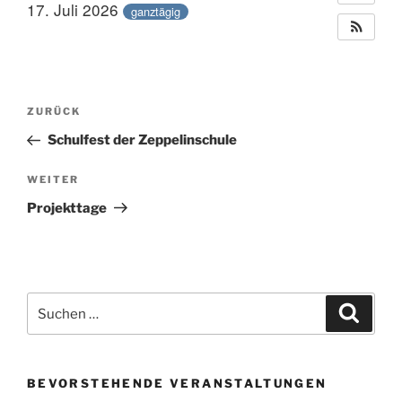
17. Juli 2026
ganztägig
Beitragsnavigation
Vorheriger
ZURÜCK
Beitrag
Schulfest der Zeppelinschule
Nächster
WEITER
Beitrag
Projekttage
Suche
Suche
nach:
BEVORSTEHENDE VERANSTALTUNGEN