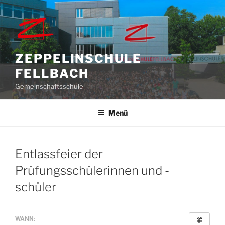
Zum
Inhalt
springen
ZEPPELINSCHULE
FELLBACH
Gemeinschaftsschule
Menü
Entlassfeier der
Prüfungsschülerinnen und -
schüler
WANN: