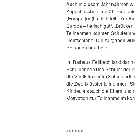
Auch in diesem Jahr nahmen wi
Zeppelinschule am 71. Europäi
„Europa (un)limited“ teil. Zur 
Europa – tierisch gut“, „Brücken
Teilnehmen konnten Schülerinne
Deutschland. Die Aufgaben wurd
Personen bearbeitet.
Im Rathaus Fellbach fand dann d
Schülerinnen und Schüler der 
die Viertklässler im Schullandh
die Zweitklässler teilnehmen. S
Kinder, als auch die Eltern und 
Motivation zur Teilnahme im kom
Beitragsnavigation
Vorheriger
ZURÜCK