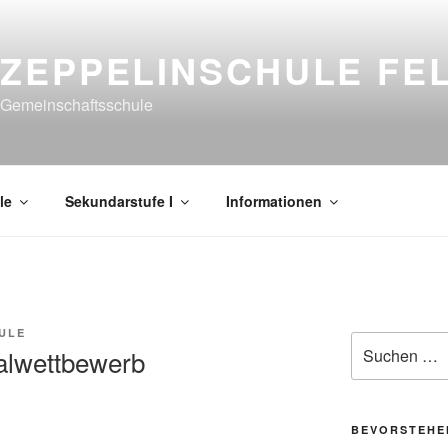
ZEPPELINSCHULE FE
Gemeinschaftsschule
le
Sekundarstufe I
Informationen
ULE
Suche
alwettbewerb
nach:
BEVORSTEHE