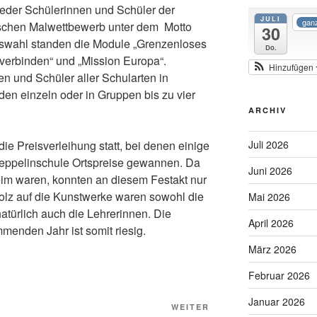
eder Schülerinnen und Schüler der
JULI
ganz
schen Malwettbewerb unter dem Motto
30
Auswahl standen die Module „Grenzenloses
Do.
 verbinden“ und „Mission Europa“.
Hinzufügen
n und Schüler aller Schularten in
en einzeln oder in Gruppen bis zu vier
ARCHIV
Juli 2026
ie Preisverleihung statt, bei denen einige
Zeppelinschule Ortspreise gewannen. Da
Juni 2026
eim waren, konnten an diesem Festakt nur
tolz auf die Kunstwerke waren sowohl die
Mai 2026
natürlich auch die Lehrerinnen. Die
April 2026
menden Jahr ist somit riesig.
März 2026
Februar 2026
Januar 2026
Nächster
WEITER