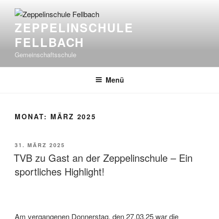
Zum
Inhalt
ZEPPELINSCHULE
springen
FELLBACH
Gemeinschaftsschule
Menü
MONAT:
MÄRZ 2025
VERÖFFENTLICHT
31. MÄRZ 2025
AM
TVB zu Gast an der Zeppelinschule – Ein
sportliches Highlight!
Am vergangenen Donnerstag, den 27.03.25 war die