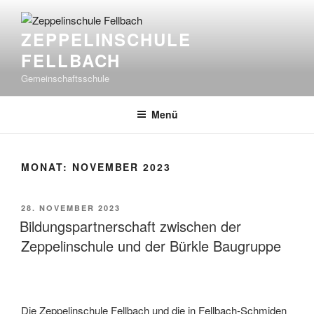
Zum
Inhalt
ZEPPELINSCHULE
springen
FELLBACH
Gemeinschaftsschule
Menü
MONAT:
NOVEMBER 2023
VERÖFFENTLICHT
28. NOVEMBER 2023
AM
Bildungspartnerschaft zwischen der
Zeppelinschule und der Bürkle Baugruppe
Die Zeppelinschule Fellbach und die in Fellbach-Schmiden