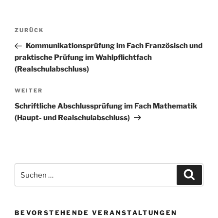
Beitragsnavigation
Vorheriger
ZURÜCK
Beitrag
Kommunikationsprüfung im Fach Französisch und
praktische Prüfung im Wahlpflichtfach
(Realschulabschluss)
Nächster
WEITER
Beitrag
Schriftliche Abschlussprüfung im Fach Mathematik
(Haupt- und Realschulabschluss)
Suche
Suche
nach:
BEVORSTEHENDE VERANSTALTUNGEN