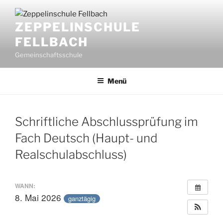
Zum
Inhalt
ZEPPELINSCHULE
springen
FELLBACH
Gemeinschaftsschule
Menü
Schriftliche Abschlussprüfung im
Fach Deutsch (Haupt- und
Realschulabschluss)
WANN:
8. Mai 2026
ganztägig